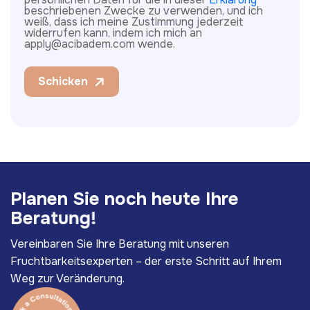
beschriebenen Zwecke zu verwenden, und ich
weiß, dass ich meine Zustimmung jederzeit
widerrufen kann, indem ich mich an
apply@acibadem.com wende.
Schicken
P
l
a
n
e
n
S
i
e
n
o
c
h
h
e
u
t
e
I
h
r
e
B
e
r
a
t
u
n
g
!
Vereinbaren Sie Ihre Beratung mit unseren
Fruchtbarkeitsexperten – der erste Schritt auf Ihrem
Weg zur Veränderung.