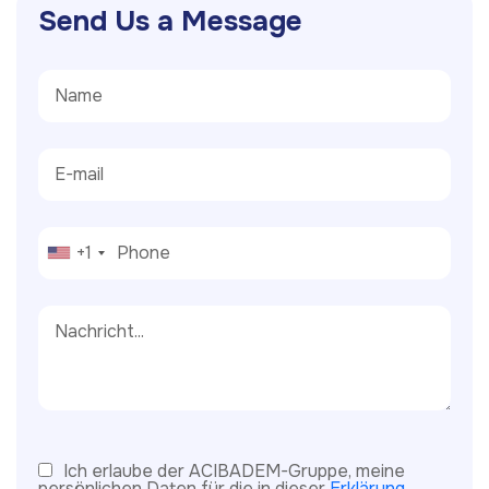
S
e
n
d
U
s
a
M
e
s
s
a
g
e
+1
Ich erlaube der ACIBADEM-Gruppe, meine
persönlichen Daten für die in dieser
Erklärung