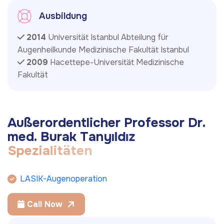
Ausbildung
2014
Universität Istanbul Abteilung für
Augenheilkunde Medizinische Fakultät Istanbul
2009
Hacettepe-Universität Medizinische
Fakultät
A
u
ß
e
r
o
r
d
e
n
t
l
i
c
h
e
r
P
r
o
f
e
s
s
o
r
D
r
.
m
e
d
.
B
u
r
a
k
T
a
n
y
ı
l
d
ı
z
S
p
e
z
i
a
l
i
t
ä
t
e
n
LASIK-Augenoperation
Call Now