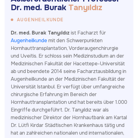
D
r
.
m
e
d
.
B
u
r
a
k
T
a
n
y
ı
l
d
ı
z
AUGENHEILKUNDE
Dr. med. Burak Tanyıldız
ist Facharzt für
Augenheilkunde
mit den Schwerpunkten
Hornhauttransplantation, Vorderaugenchirurgie
und Uveitis. Er schloss sein Medizinstudium an der
Medizinischen Fakultät der Hacettepe-Universität
ab und beendete 2014 seine Facharztausbildung in
Augenheilkunde an der Medizinischen Fakultät der
Universität Istanbul. Er verfügt über umfangreiche
chirurgische Erfahrung im Bereich der
Hornhauttransplantation und hat bereits über 1.000
Eingriffe durchgeführt. Dr. Tanyıldız war als
medizinischer Direktor der Hornhautbank am Kartal
Dr. Lütfi Kırdar Städtischen Krankenhaus tätig und
hat an zahlreichen nationalen und internationalen,