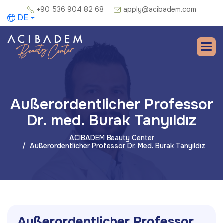
+90 536 904 82 68
apply@acibadem.com
DE
Außerordentlicher Professor
Dr. med. Burak Tanyıldız
ACIBADEM Beauty Center
Außerordentlicher Professor Dr. Med. Burak Tanyıldız
A
u
ß
e
r
o
r
d
e
n
t
l
i
c
h
e
r
P
r
o
f
e
s
s
o
r