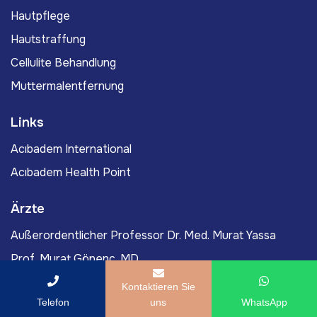
Hautpflege
Hautstraffung
Cellulite Behandlung
Muttermalentfernung
Links
Acıbadem International
Acıbadem Health Point
Ärzte
Außerordentlicher Professor Dr. Med. Murat Yassa
Prof. Murat Gönenç, MD
Ömercan Yağız Öksüz, MD
Kontaktieren Sie
Telefon
uns
WhatsApp
Außerordentlicher Professor Dr. Med. Burak Tanyıldız