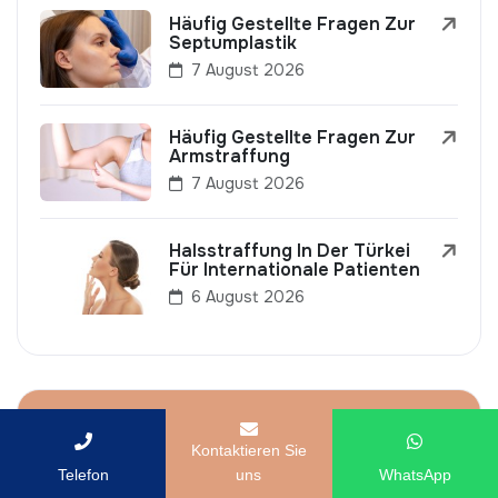
Häufig Gestellte Fragen Zur
Septumplastik
7 August 2026
Häufig Gestellte Fragen Zur
Armstraffung
7 August 2026
Halsstraffung In Der Türkei
Für Internationale Patienten
6 August 2026
Popular Posts
Kontaktieren Sie
Telefon
uns
WhatsApp
Wie Viel Kostet Ein Brazilian