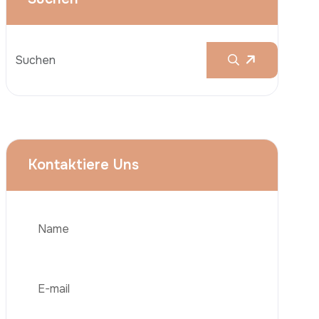
Brustvergrößerungen
Nasenkorrektur (Rhinoplastik)
Liposuktion (Fettabsaugung)
Brazilian Butt Lift (BBL)
Bauchstraffung
Telefon
Haartransplantation
Adipositas-Chirurgie