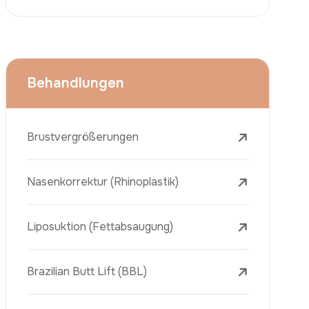
Face Lift (Rhytidectomy)
Brustverkleinerung
Zahnbehandlungen
Botox
Dermalfiller
Laser-Tattooentfernung
Entfernung Von Sommersprossen