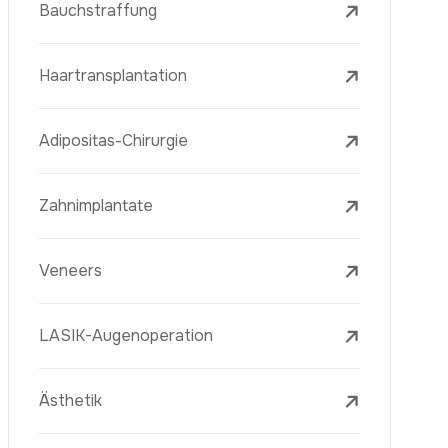
Laserbehandlungen
PRP-Eigenblutplasma-Therapie
Mesotherapie
Radiofrequenz Microneedling (Golden
Needle)
Jugendimpfstoff (Youth Vaccine)
Hautverjüngung