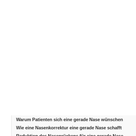
gerade Nase
Die
ist eines der am häufigsten gewünsc
Nasenkorrektur
. Sie zeichnet sich durch einen glatten,
durchgehenden Linie von der Stirn bis zur Nasenspitze.
ausgewogenes und harmonisches Gesichtsprofil sorgt. 
Seite ein klares und proportioniertes Erscheinungsbil
ausmacht und wie eine Nasenkorrektur diese Form erzie
effektiver kommunizieren. In diesem Artikel werden di
verbundenen chirurgischen Techniken erläutert. Erfahre
dieses Profil zur individuellen Gesichtsanatomie passt.
Inhaltsverzeichni
Einleitung
Was macht eine gerade Nase aus?
Warum Patienten sich eine gerade Nase wünschen
Wie eine Nasenkorrektur eine gerade Nase schafft
Reduktion des Nasenrückens für eine gerade Nase