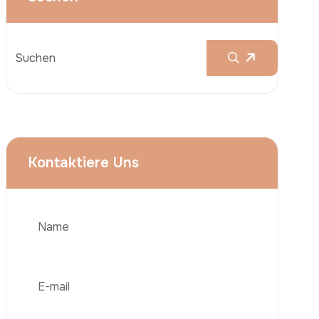
Brustvergrößerungen
Nasenkorrektur (Rhinoplastik)
Liposuktion (Fettabsaugung)
Brazilian Butt Lift (BBL)
Bauchstraffung
Telefon
Haartransplantation
Adipositas-Chirurgie