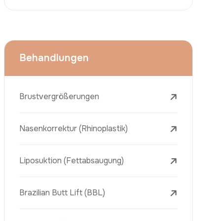
Face Lift (Rhytidectomy)
Brustverkleinerung
Zahnbehandlungen
Botox
Dermalfiller
Laser-Tattooentfernung
Entfernung Von Sommersprossen