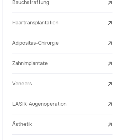
Laserbehandlungen
PRP-Eigenblutplasma-Therapie
Mesotherapie
Radiofrequenz Microneedling (Golden
Needle)
Jugendimpfstoff (Youth Vaccine)
Hautverjüngung