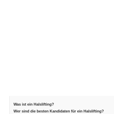
lohnt und was Sie während Ihrer Reise erwarten könne
Was ist ein Halsli
Bei einem
Halslifting
handelt es sich um einen chirurgis
soll. Dabei wird überschüssige Haut entfernt, die daru
wird verbessert. Zudem kann ein Halslifting sichtbare 
Profil sorgen. Oft wird es mit einem Facelift oder ande
Verjüngung zu erreichen. Das Ergebnis ist ein strafferer
Gesichts insgesamt verbessert.
Inhaltsverzeichni
Was ist ein Halslifting?
Wer sind die besten Kandidaten für ein Halslifting?