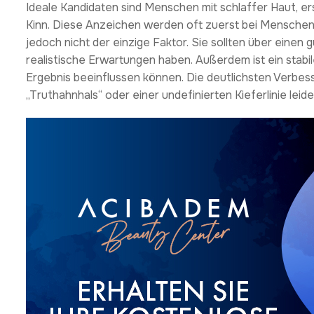
Ideale Kandidaten sind Menschen mit schlaffer Haut, e
Kinn. Diese Anzeichen werden oft zuerst bei Menschen i
jedoch nicht der einzige Faktor. Sie sollten über eine
realistische Erwartungen haben. Außerdem ist ein stab
Ergebnis beeinflussen können. Die deutlichsten Verbes
„Truthahnhals“ oder einer undefinierten Kieferlinie leide