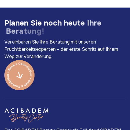
P
l
a
n
e
n
S
i
e
n
o
c
h
h
e
u
t
e
I
h
r
e
B
e
r
a
t
u
n
g
!
Vereinbaren Sie Ihre Beratung mit unseren
Fruchtbarkeitsexperten – der erste Schritt auf Ihrem
Weg zur Veränderung.