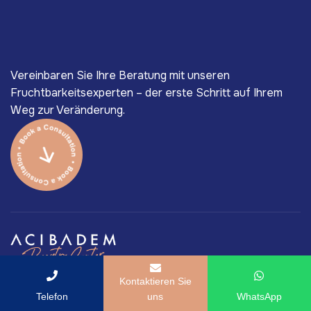
Vereinbaren Sie Ihre Beratung mit unseren
Fruchtbarkeitsexperten – der erste Schritt auf Ihrem
Weg zur Veränderung.
Kontaktieren Sie
Das ACIBADEM Beauty Center als Teil der ACIBADEM
Telefon
uns
WhatsApp
Healthcare Group legt höchsten Wert auf medizinische