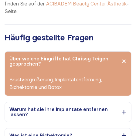
finden Sie auf der
ACIBADEM Beauty Center
Ästhetik
-
Seite.
Häufig gestellte Fragen
Über welche Eingriffe hat Chrissy Teigen
gesprochen?
Brustvergrößerung, Implantatentfernung,
Bichektomie und Botox.
Warum hat sie ihre Implantate entfernen
lassen?
Was ist eine Bichektomie?