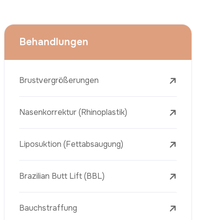
Face Lift (Rhytidectomy)
Brustverkleinerung
Zahnbehandlungen
Botox
Dermalfiller
Laser-Tattooentfernung
Entfernung Von Sommersprossen