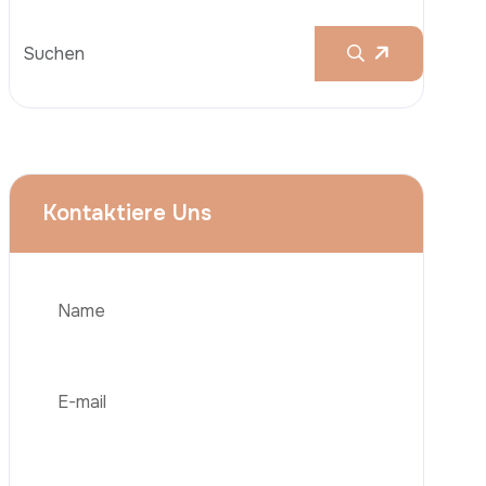
Brustvergrößerungen
Nasenkorrektur (Rhinoplastik)
Liposuktion (Fettabsaugung)
Brazilian Butt Lift (BBL)
Bauchstraffung
Telefon
Haartransplantation
Adipositas-Chirurgie