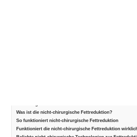
nicht-chirurgische Fettreduktion
Die
zählt weltwe
Patienten entscheiden sich für diese Behandlung als Alt
Methode ist nachvollziehbar. Schließlich verspricht si
Erholungszeit. Patienten fragen sich jedoch oft, ob die
realistische Erwartungen zu setzen, ist es hilfreich, zu
funktioniert. In diesem Artikel werden die Technologie
erörtert und erläutert, was Patienten erwarten können. D
die eine fundierte Entscheidung über die Möglichkeite
Medizin unterstützen.
Inhaltsverzeichni
Einleitung
Was ist die nicht-chirurgische Fettreduktion?
So funktioniert nicht-chirurgische Fettreduktion
Funktioniert die nicht-chirurgische Fettreduktion wirklic
Beliebte nicht-chirurgische Technologien zur Fettredukt