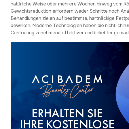
natürliche Weise über mehrere Wochen hinweg vom Kör
Gewichtsreduktion erfordern weder Schnitte noch Anästh
Behandlungen zielen auf bestimmte, hartnäckige Fettp
bewirken. Moderne Technologien haben die nicht-chiru
Contouring zunehmend effektiver und beliebter gemac