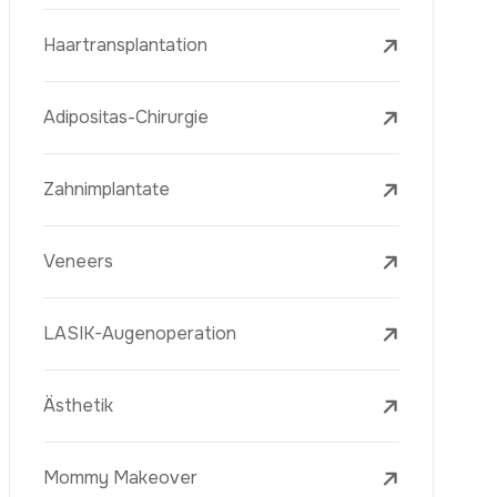
Laserbehandlungen
PRP-Eigenblutplasma-Therapie
Mesotherapie
Radiofrequenz Microneedling (Golden
Needle)
Jugendimpfstoff (Youth Vaccine)
Hautverjüngung