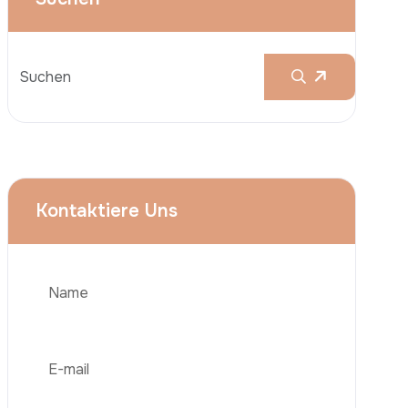
Brustvergrößerungen
Nasenkorrektur (Rhinoplastik)
Liposuktion (Fettabsaugung)
Brazilian Butt Lift (BBL)
Bauchstraffung
Telefon
Haartransplantation
Adipositas-Chirurgie