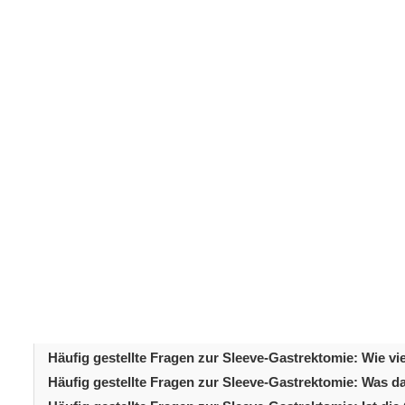
Die
Sleeve-Gastrektomie
zählt zu den wirksamsten bari
Gewichtsabnahme zu erzielen. Viele Patienten, die dies
häufig 
dazu, was damit verbunden ist. Die folgenden
auf die bei Beratungsgesprächen am häufigsten geäuße
Patienten, mit Zuversicht und realistischen Erwartung
dem Operationsablauf über Ernährungsumstellungen bis 
wesentlichen Aspekte abgedeckt. Dieser Artikel bietet 
Entscheidung über diesen lebensverändernden bariatris
Inhaltsverzeichni
Einleitung
Was ist eine Sleeve-Gastrektomie?
Häufig gestellte Fragen zur Sleeve-Gastrektomie: Bin ic
Häufig gestellte Fragen zur Sleeve-Gastrektomie: Wie vi
Häufig gestellte Fragen zur Sleeve-Gastrektomie: Was d