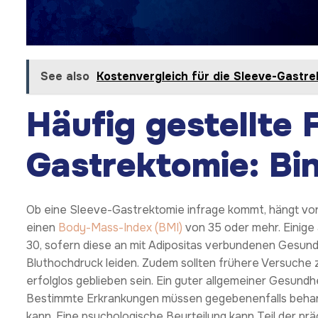
See also
Kostenvergleich für die Sleeve-Gastre
Häufig gestellte 
Gastrektomie: Bin
Ob eine Sleeve-Gastrektomie infrage kommt, hängt von
einen
Body-Mass-Index (BMI)
von 35 oder mehr. Einige
30, sofern diese an mit Adipositas verbundenen Gesun
Bluthochdruck leiden. Zudem sollten frühere Versuch
erfolglos geblieben sein. Ein guter allgemeiner Gesundhe
Bestimmte Erkrankungen müssen gegebenenfalls behan
kann. Eine psychologische Beurteilung kann Teil der präo