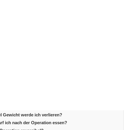
atrischen Eingriffen, um eine signifikante
en Eingriff in Betracht ziehen, haben wichtige Fragen
gestellten Fragen zur Sleeve-Gastrektomie
gehen
rten Bedenken ein. Das Verständnis der Antworten hilft
en an die Operation heranzugehen. Von der Eignung und
hin zu langfristigen Ergebnissen werden alle
klare und ehrliche Antworten, um eine fundierte
chen Eingriff zu unterstützen.
s
h geeignet?
el Gewicht werde ich verlieren?
arf ich nach der Operation essen?