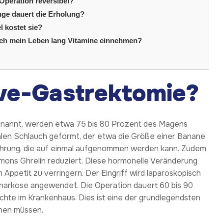
 Operation reversibel?
nge dauert die Erholung?
l kostet sie?
 ich mein Leben lang Vitamine einnehmen?
eve-Gastrektomie?
enannt, werden etwa 75 bis 80 Prozent des Magens
len Schlauch geformt, der etwa die Größe einer Banane
Nahrung, die auf einmal aufgenommen werden kann. Zudem
mons Ghrelin reduziert. Diese hormonelle Veränderung
Appetit zu verringern. Der Eingriff wird laparoskopisch
llnarkose angewendet. Die Operation dauert 60 bis 90
ächte im Krankenhaus. Dies ist eine der grundlegendsten
ehen müssen.