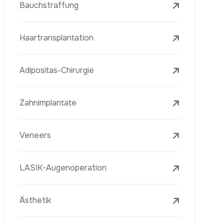
Laserbehandlungen
PRP-Eigenblutplasma-Therapie
Mesotherapie
Radiofrequenz Microneedling (Golden
Needle)
Jugendimpfstoff (Youth Vaccine)
Hautverjüngung