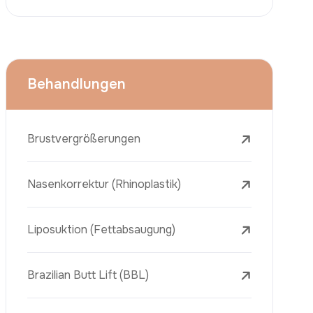
Face Lift (Rhytidectomy)
Brustverkleinerung
Zahnbehandlungen
Botox
Dermalfiller
Laser-Tattooentfernung
Entfernung Von Sommersprossen