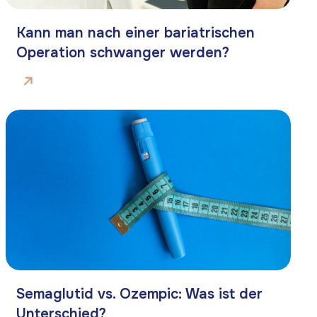
K
o
t
a
k
t
i
e
r
e
n
i
e
u
n
n
S
s
Kann man nach einer bariatrischen
Operation schwanger werden?
WhatsApp
Semaglutid vs. Ozempic: Was ist der
Unterschied?