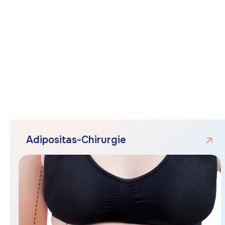
S
e
r
v
i
c
e
s
Adipositas-Chirurgie