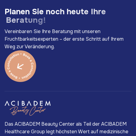
P
l
a
n
e
n
S
i
e
n
o
c
h
h
e
u
t
e
I
h
r
e
B
e
r
a
t
u
n
g
!
Vereinbaren Sie Ihre Beratung mit unseren
Fruchtbarkeitsexperten – der erste Schritt auf Ihrem
Weg zur Veränderung.
Das ACIBADEM Beauty Center als Teil der ACIBADEM
Healthcare Group legt höchsten Wert auf medizinische