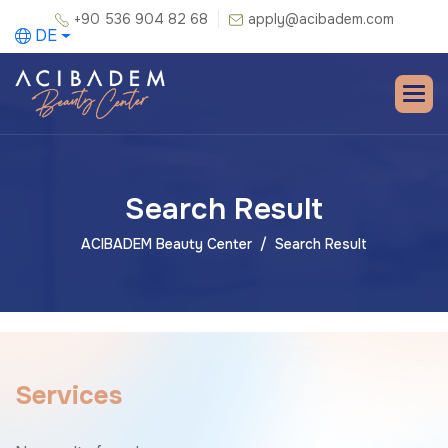
+90 536 904 82 68
apply@acibadem.com
DE
Search Result
ACIBADEM Beauty Center
Search Result
S
e
r
v
i
c
e
s