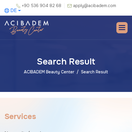
+90 536 904 82 68
apply@acibadem.com
DE
Search Result
ACIBADEM Beauty Center
Search Result
S
e
r
v
i
c
e
s